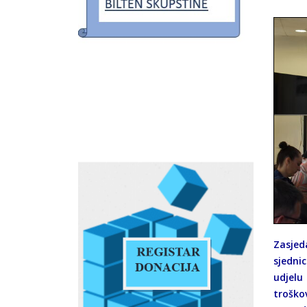
Zasjeda
sjedni
udjelu
troško