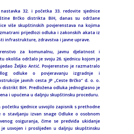
 nastavka 32. i početka 33. redovite sjednice
štine Brčko distrikta BiH, danas su održane
nice više skupštinskih povjerenstava na kojima
zmatrani prijedlozi odluka i zakonskih akata iz
ti infrastrukture, zdravstva i javne uprave.
erenstvo za komunalnu, javnu djelatnost i
tu okoliša održalo je svoju 26. sjednicu kojom je
sjedao Željko Antić. Povjerenstvo je razmatralo
edlog odluke o povjeravanju izgradnje i
strukcije javnih cesta JP „Ceste Brčko“ d. o. o.
 distrikt BiH. Predložena odluka jednoglasno je
ena i upućena u daljnju skupštinsku proceduru.
na početku sjednice usvojilo zapisnik s prethodne
ke o stavljanju izvan snage Odluke o osobnom
tvenog osiguranja, čime se predviđa ukidanje
 je usvojen i proslijeđen u daljnju skupštinsku