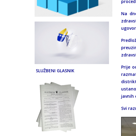
proced
Na dne
zdravs
ugovor
Predlo
preuzi
zdravst
Prije 
SLUŽBENI GLASNIK
razmat
distri
ustanov
javnih 
Svi ra