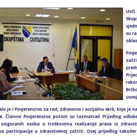
Uoči
Skup
sjed
su ra
oblas
Povj
zašti
pred
Prij
rekon
Brčko
usvoj
lo je i Povjerenstvo za rad, zdravstvo i socijalnu skrb, koje je 
ce. Članovi Povjerenstva potom su razmatrali Prijedlog odlu
 osiguranih osoba u troškovima realizacije prava iz zdravs
va participacije u zdravstvenoj zaštiti. Ovaj prijedlog također