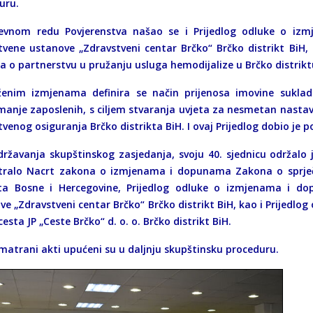
uru.
vnom redu Povjerenstva našao se i Prijedlog odluke o iz
tvene ustanove „Zdravstveni centar Brčko“ Brčko distrikt BiH, 
a o partnerstvu u pružanju usluga hemodijalize u Brčko distrikt
ženim izmjenama definira se način prijenosa imovine sukla
manje zaposlenih, s ciljem stvaranja uvjeta za nesmetan nasta
venog osiguranja Brčko distrikta BiH. I ovaj Prijedlog dobio je 
održavanja skupštinskog zasjedanja, svoju 40. sjednicu održalo
ralo Nacrt zakona o izmjenama i dopunama Zakona o sprječa
kta Bosne i Hercegovine, Prijedlog odluke o izmjenama i 
e „Zdravstveni centar Brčko“ Brčko distrikt BiH, kao i Prijedlog
cesta JP „Ceste Brčko“ d. o. o. Brčko distrikt BiH.
zmatrani akti upućeni su u daljnju skupštinsku proceduru.