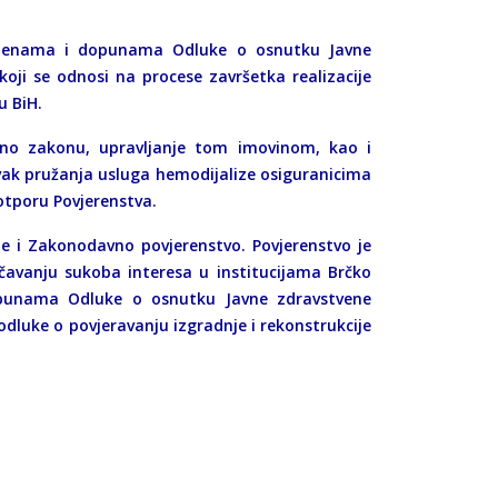
mjenama i dopunama Odluke o osnutku Javne
koji se odnosi na procese završetka realizacije
u BiH.
dno zakonu, upravljanje tom imovinom, kao i
vak pružanja usluga hemodijalize osiguranicima
potporu Povjerenstva.
 je i Zakonodavno povjerenstvo. Povjerenstvo je
vanju sukoba interesa u institucijama Brčko
dopunama Odluke o osnutku Javne zdravstvene
 odluke o povjeravanju izgradnje i rekonstrukcije