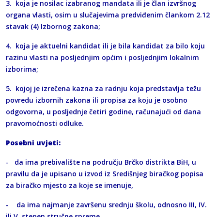
3. koja je nosilac izabranog mandata ili je član izvršnog
organa vlasti, osim u slučajevima predviđenim člankom 2.12
stavak (4) Izbornog zakona;
4. koja je aktuelni kandidat ili je bila kandidat za bilo koju
razinu vlasti na posljednjim općim i posljednjim lokalnim
izborima;
5. kojoj je izrečena kazna za radnju koja predstavlja težu
povredu izbornih zakona ili propisa za koju je osobno
odgovorna, u posljednje četiri godine, računajući od dana
pravomoćnosti odluke.
Posebni uvjeti:
- da ima prebivalište na području Brčko distrikta BiH, u
pravilu da je upisano u izvod iz Središnjeg biračkog popisa
za biračko mjesto za koje se imenuje,
- da ima najmanje završenu srednju školu, odnosno III, IV.
ili V. stepen stručne spreme,