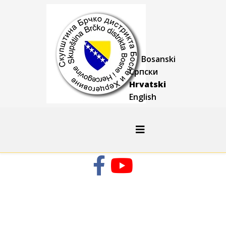
Bosanski
Српски
Hrvatski
English