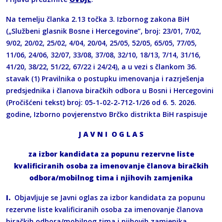
Na temelju članka 2.13 točka 3. Izbornog zakona BiH
(„Službeni glasnik Bosne i Hercegovine”, broj: 23/01, 7/02,
9/02, 20/02, 25/02, 4/04, 20/04, 25/05, 52/05, 65/05, 77/05,
11/06, 24/06, 32/07, 33/08, 37/08, 32/10, 18/13, 7/14, 31/16,
41/20, 38/22, 51/22, 67/22 i 24/24), a u vezi s člankom 36.
stavak (1) Pravilnika o postupku imenovanja i razrješenja
predsjednika i članova biračkih odbora u Bosni i Hercegovini
(Pročišćeni tekst) broj: 05-1-02-2-712-1/26 od 6. 5. 2026.
godine, Izborno povjerenstvo Brčko distrikta BiH raspisuje
J A V N I O G L A S
za izbor kandidata za popunu rezervne liste
kvalificiranih osoba za imenovanje članova biračkih
odbora/mobilnog tima i njihovih zamjenika
I.
Objavljuje se Javni oglas za izbor kandidata za popunu
rezervne liste kvalificiranih osoba za imenovanje članova
biračkih odbora/mobilnog tima i njihovih zamjenika.