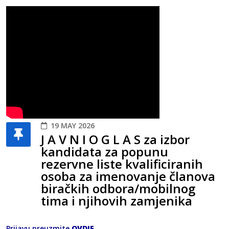
19 MAY 2026
J A V N I O G L A S za izbor
kandidata za popunu
rezervne liste kvalificiranih
osoba za imenovanje članova
biračkih odbora/mobilnog
tima i njihovih zamjenika
Prijavu preuzmite
OVDJE
.