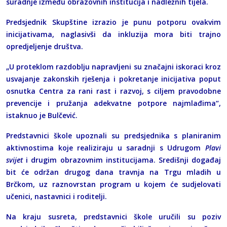
suradnje između obrazovnih institucija i nadležnih tijela.
Predsjednik Skupštine izrazio je punu potporu ovakvim
inicijativama, naglasivši da inkluzija mora biti trajno
opredjeljenje društva.
„U proteklom razdoblju napravljeni su značajni iskoraci kroz
usvajanje zakonskih rješenja i pokretanje inicijativa poput
osnutka Centra za rani rast i razvoj, s ciljem pravodobne
prevencije i pružanja adekvatne potpore najmlađima“,
istaknuo je Bulčević.
Predstavnici škole upoznali su predsjednika s planiranim
aktivnostima koje realiziraju u saradnji s Udrugom
Plavi
svijet
i drugim obrazovnim institucijama. Središnji događaj
bit će održan drugog dana travnja na Trgu mladih u
Brčkom, uz raznovrstan program u kojem će sudjelovati
učenici, nastavnici i roditelji.
Na kraju susreta, predstavnici škole uručili su poziv