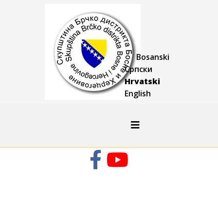
Bosanski
Српски
Hrvatski
English