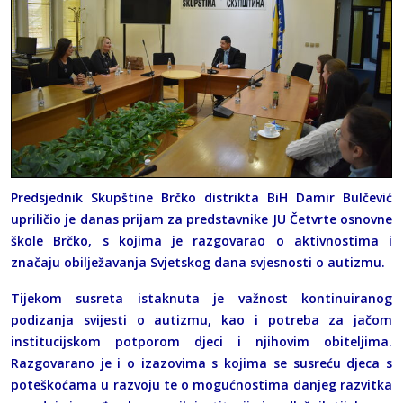
Predsjednik Skupštine Brčko distrikta BiH Damir Bulčević
upriličio je danas prijam za predstavnike JU Četvrte osnovne
škole Brčko, s kojima je razgovarao o aktivnostima i
značaju obilježavanja Svjetskog dana svjesnosti o autizmu.
Tijekom susreta istaknuta je važnost kontinuiranog
podizanja svijesti o autizmu, kao i potreba za jačom
institucijskom potporom djeci i njihovim obiteljima.
Razgovarano je i o izazovima s kojima se susreću djeca s
poteškoćama u razvoju te o mogućnostima danjeg razvitka