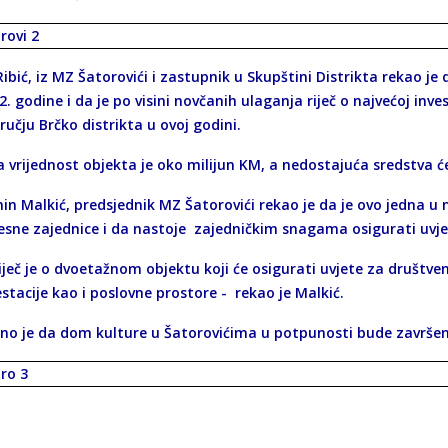
bić, iz MZ Šatorovići i zastupnik u Skupštini Distrikta rekao je
2. godine i da je po visini novčanih ulaganja riječ o najvećoj inve
učju Brčko distrikta u ovoj godini.
 vrijednost objekta je oko milijun KM, a nedostajuća sredstva ć
n Malkić, predsjednik MZ Šatorovići rekao je da je ovo jedna u ni
esne zajednice i da nastoje zajedničkim snagama osigurati uvjet
č je o dvoetažnom objektu koji će osigurati uvjete za društvene
stacije kao i poslovne prostore - rekao je Malkić.
ano je da dom kulture u Šatorovićima u potpunosti bude završe