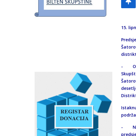
15. lip
Predsje
Šatoro
distrik
- Ovo 
Skupšt
Šatorov
desetlj
Distrik
Istaknu
podržat
- Nast
predsje