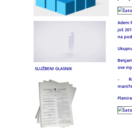
Adem Ri
još 201
na podr
Ukupna
Benjami
ove mj
SLUŽBENI GLASNIK
- Rije
manife
Planir