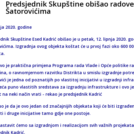
Predsjednik Skupštine obišao radove
Šatorovićima
nja 2020. godine
dnik Skupštine Esed Kadrić obišao je u petak, 12. lipnja 2020. g
vićima. Izgradnja ovog objekta koštat će u prvoj fazi oko 600 0
ta.
je praktična primjena Programa rada Vlade i Opće politike razvi
ina, o ravnomjernom razvitku Distrikta u smislu izgradnje potr
ići je jedna od poznatijih po vlastitoj inicijativi u izgradnji inf
eća puno vlastitih sredstava za izgradnju infrastrukture i ovo j
t na neki način vrati - rekao je predsjednik Kadrić
o je da je ovo jedan od značajnijih objekata koji će biti izgrađen
i i druge inicijative tamo gdje one postoje.
avit ćemo sa izgradnjom i realizacijom svih važnih projekata na
dnik Kadrić.