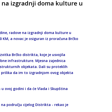
 na izgradnji doma kulture u
odine, radove na izgradnji doma kulture u
00 KM, a novac je osiguran iz proračuna Brčko
tka Brčko distrikta, koje je usvojila
ebne infrastrukture. Mjesna zajednica
rastrukturnih objekata. Dali su proteklih
e prilika da im to izgradnjom ovog objekta
 u ovoj godini i da će Vlada i Skupština
 području cijelog Distrikta - rekao je